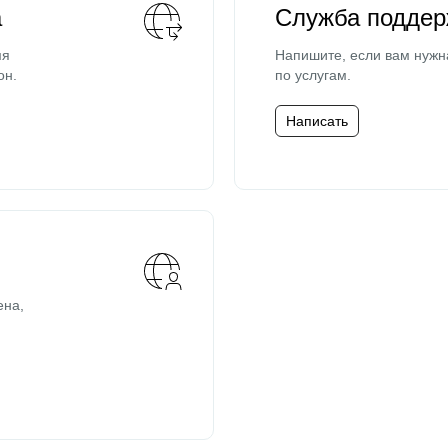
а
Служба поддер
мя
Напишите, если вам нужн
он.
по услугам.
Написать
ена,