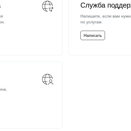
а
Служба поддер
мя
Напишите, если вам нужн
он.
по услугам.
Написать
ена,